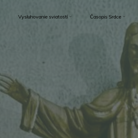
Vysluhovanie sviatostí
Časopis Srdce