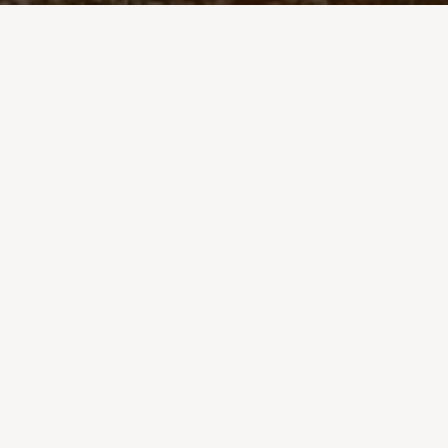
Modlitba za mládež a za
synodu:
Poďakovanie za zbierku: BOJ
PROTI HLADU