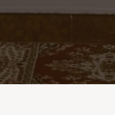
Verím, že fantázia je silnejšia ako vedomosť, že mýty majú
včšiu moc ako história, že sny sú mocnejšie ako skutočnosť, že
nádej zvíťazí nad skúsenosťou. A verím, že
LÁSKA
je silnejšia
ako smrť.