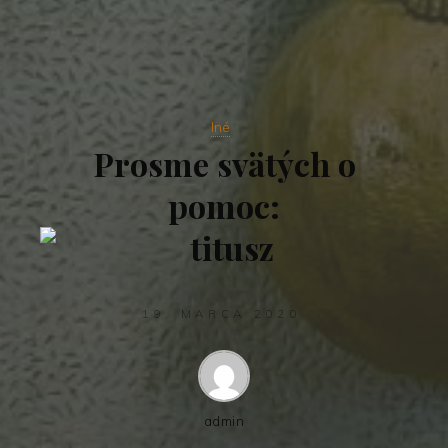
Iné
Prosme svätých o
pomoc:
19. MARCA 2020
admin