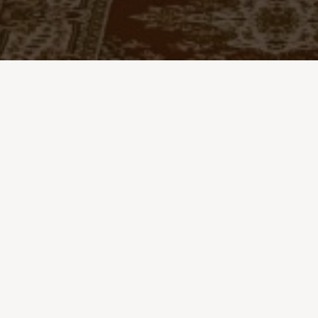
Ďalšie
História farnosti
Kňazi vo farnosti
Kňazi, ktorí tu pôsobili
Kňazi z našej farnosti