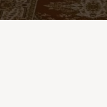
Ďalšie
História farnosti
Kňazi vo farnosti
Kňazi, ktorí tu pôsobili
Kňazi z našej farnosti