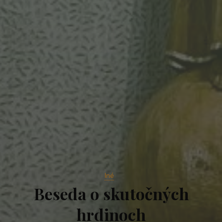
Iné
Beseda o skutočných
hrdinoch