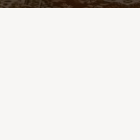
V stredu (26.7.2023) sa uskutočnila po večernej sv. omši
beseda na tému – Dvaja misionári. Tému nám predstavil
černovský spisovateľ Anton Lauček, ktorý vydal viac ako 20
knižných titulov. Hosť nás voviedol do posledného
románového spracovania dvoch príbehov rozsievačov
Božieho slova – jezuitu Vendelína Javorku (rodáka z Černovej),
ktorý pôsobil v Číne, v Rusku, dostal sa aj do gulagu a verbistu
Jána Hudeca, ktorý obetavo pôsobil na ostrove Flores. Dielka
autora sú popretkávané historickými údajmi, poznatkami
z biológie a geografie, humornými a poučnými dialógmi
a predovšetkým je v nich odkrytá heroická misionárska činnosť
rehoľníkov. Poslucháči v dialógu s hosťom sa zaujímali
o súčasné a historické otázky. Na záver uvediem perly
spisovateľa: „Kto číta knihy, stáva sa skutočným šľachticom
ducha.“